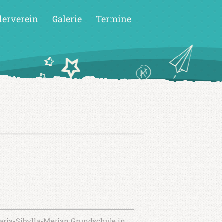
derverein
Galerie
Termine
aria-Sibylla-Merian Grundschule in