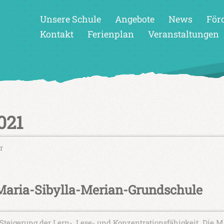
Unsere Schule
Angebote
News
För
Kontakt
Ferienplan
Veranstaltungen
021
r
 Maria-Sibylla-Merian-Grundschule
teigerung der Lern-, Lese- und Konzentrationsfähigkeit Die M