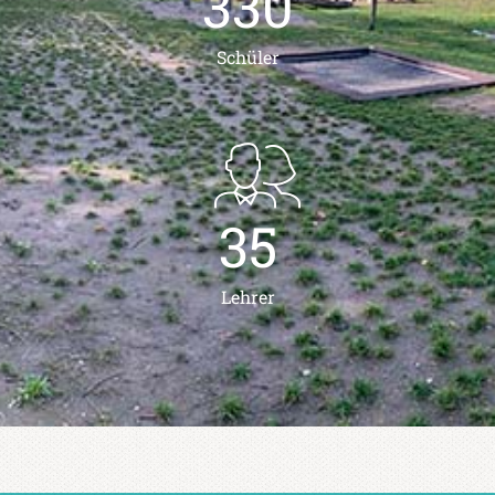
330
Schüler
35
Lehrer