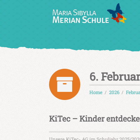
6. Februa
Home
2026
Febru
KiTec – Kinder entdeck
Unsere KiTec- AG im Schuljahr 2025/2026