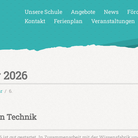
Unsere Schule
Angebote
News
För
Kontakt
Ferienplan
Veranstaltungen
r 2026
ar
6.
en Technik
 ist gut gestartet. In Zusammenarbeit mit der Wissensfabrik 