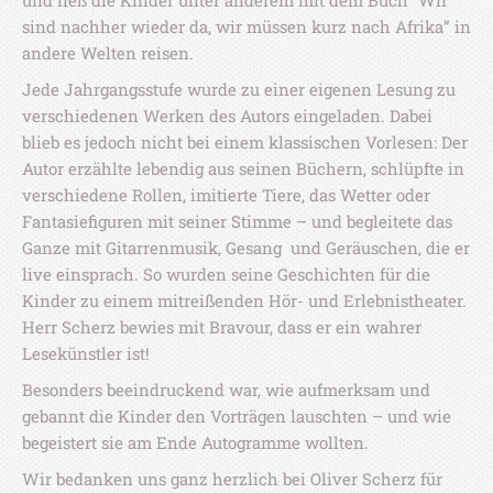
und ließ die Kinder unter anderem mit dem Buch “Wir
sind nachher wieder da, wir müssen kurz nach Afrika” in
andere Welten reisen.
Jede Jahrgangsstufe wurde zu einer eigenen Lesung zu
verschiedenen Werken des Autors eingeladen. Dabei
blieb es jedoch nicht bei einem klassischen Vorlesen: Der
Autor erzählte lebendig aus seinen Büchern, schlüpfte in
verschiedene Rollen, imitierte Tiere, das Wetter oder
Fantasiefiguren mit seiner Stimme – und begleitete das
Ganze mit Gitarrenmusik, Gesang und Geräuschen, die er
live einsprach. So wurden seine Geschichten für die
Kinder zu einem mitreißenden Hör- und Erlebnistheater.
Herr Scherz bewies mit Bravour, dass er ein wahrer
Lesekünstler ist!
Besonders beeindruckend war, wie aufmerksam und
gebannt die Kinder den Vorträgen lauschten – und wie
begeistert sie am Ende Autogramme wollten.
Wir bedanken uns ganz herzlich bei Oliver Scherz für