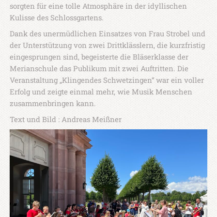
sorgten für eine tolle Atmosphäre in der idyllischen
Kulisse des Schlossgartens.
Dank des unermüdlichen Einsatzes von Frau Strobel und
der Unterstützung von zwei Drittklässlern, die kurzfristig
eingesprungen sind, begeisterte die Bläserklasse der
Merianschule das Publikum mit zwei Auftritten. Die
Veranstaltung „Klingendes Schwetzingen“ war ein voller
Erfolg und zeigte einmal mehr, wie Musik Menschen
zusammenbringen kann.
Text und Bild : Andreas Meißner