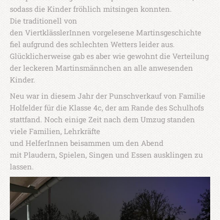
sodass die Kinder fröhlich mitsingen konnten.
Die traditionell von
den ViertklässlerInnen vorgelesene Martinsgeschichte
fiel aufgrund des schlechten Wetters leider aus.
Glücklicherweise gab es aber wie gewohnt die Verteilung
der leckeren Martinsmännchen an alle anwesenden
Kinder.
Neu war in diesem Jahr der Punschverkauf von Familie
Holfelder für die Klasse 4c, der am Rande des Schulhofs
stattfand. Noch einige Zeit nach dem Umzug standen
viele Familien, Lehrkräfte
und HelferInnen beisammen um den Abend
mit Plaudern, Spielen, Singen und Essen ausklingen zu
lassen.