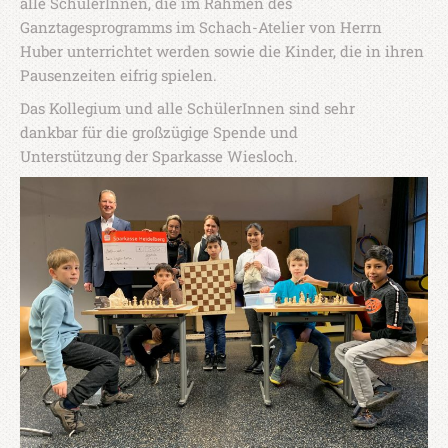
alle SchülerInnen, die im Rahmen des
Ganztagesprogramms im Schach-Atelier von Herrn
Huber unterrichtet werden sowie die Kinder, die in ihren
Pausenzeiten eifrig spielen.
Das Kollegium und alle SchülerInnen sind sehr
dankbar für die großzügige Spende und
Unterstützung der Sparkasse Wiesloch.